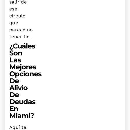
salir de
ese
círculo
que
parece no
tener fin.
¿Cuáles
Son
Las
Mejores
Opciones
De
Alivio
De
Deudas
En
Miami?
Aquí te