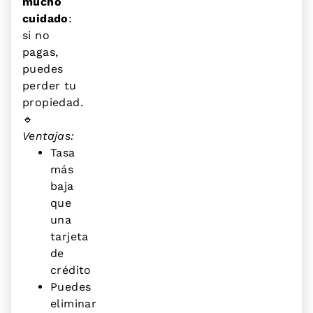
mucho
cuidado
:
si no
pagas,
puedes
perder tu
propiedad.
🔹
Ventajas:
Tasa
más
baja
que
una
tarjeta
de
crédito
Puedes
eliminar