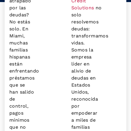
atrapado
Credit
por las
Solutions
no
deudas?
solo
No estás
resolvemos
solo. En
deudas:
Miami,
transformamos
muchas
vidas.
familias
Somos la
hispanas
empresa
están
líder en
enfrentando
alivio de
préstamos
deudas en
que se
Estados
han salido
Unidos,
de
reconocida
control,
por
pagos
empoderar
mínimos
a miles de
que no
familias