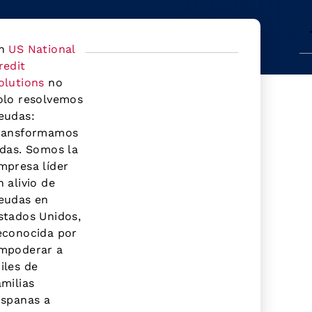
n
US National
redit
olutions
no
olo resolvemos
eudas:
ransformamos
idas. Somos la
mpresa líder
n alivio de
eudas en
stados Unidos,
econocida por
mpoderar a
iles de
amilias
ispanas a