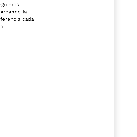
eguimos
arcando la
iferencia cada
ía.