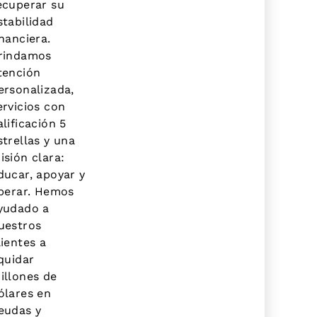
ecuperar su
stabilidad
inanciera.
rindamos
tención
ersonalizada,
ervicios con
alificación 5
strellas y una
isión clara:
ducar, apoyar y
iberar. Hemos
yudado a
uestros
lientes a
iquidar
illones de
ólares en
eudas y