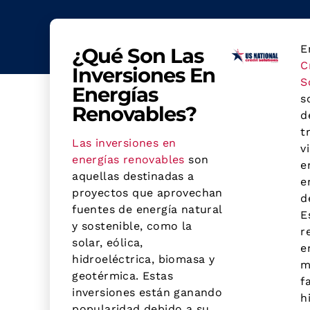
E
¿Qué Son Las
C
Inversiones En
S
Energías
s
Renovables?
d
t
Las inversiones en
v
energías renovables
son
e
aquellas destinadas a
e
proyectos que aprovechan
d
fuentes de energía natural
E
y sostenible, como la
r
solar, eólica,
e
hidroeléctrica, biomasa y
m
geotérmica. Estas
f
inversiones están ganando
h
popularidad debido a su