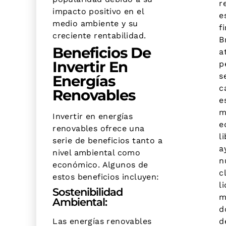
r
impacto positivo en el
e
medio ambiente y su
f
creciente rentabilidad.
B
Beneficios De
a
Invertir En
p
s
Energías
c
Renovables
e
m
Invertir en energías
e
renovables ofrece una
l
serie de beneficios tanto a
a
nivel ambiental como
n
económico. Algunos de
c
estos beneficios incluyen:
l
Sostenibilidad
m
Ambiental:
d
Las energías renovables
d